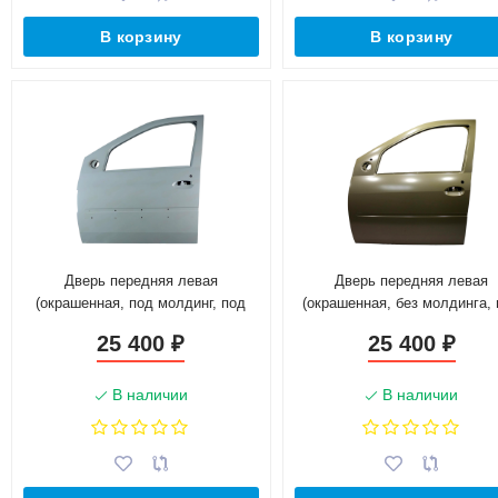
В корзину
В корзину
Дверь передняя левая
Дверь передняя левая
(окрашенная, под молдинг, под
(окрашенная, без молдинга,
личинку) для L@DA L@ЯGUS FL
личинку) для L@DA L@ЯGU
25 400
25 400
₽
₽
8450013114
8450013113
В наличии
В наличии