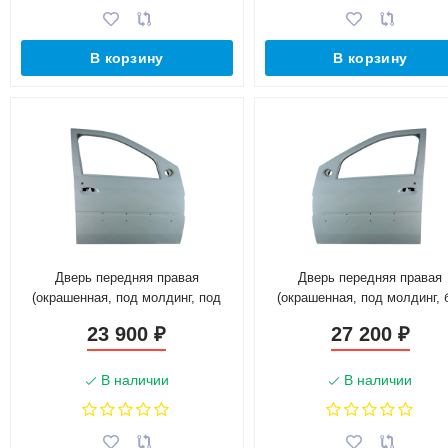
В корзину
В корзину
Дверь передняя правая
Дверь передняя правая
(окрашенная, под молдинг, под
(окрашенная, под молдинг, 
личинку) для L@DA L@ЯGUS FL
личинки) для L@DA L@ЯGU
23 900
27 200
₽
₽
801002133R
8450013083
В наличии
В наличии