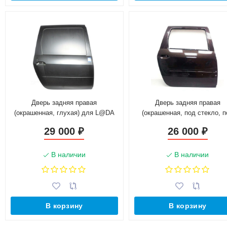
Дверь задняя правая
Дверь задняя правая
(окрашенная, глухая) для L@DA
(окрашенная, под стекло, п
L@ЯGUS 821008665R
молдинг) для L@DA L@ЯG
29 000
26 000
₽
₽
821009310R
В наличии
В наличии
В корзину
В корзину