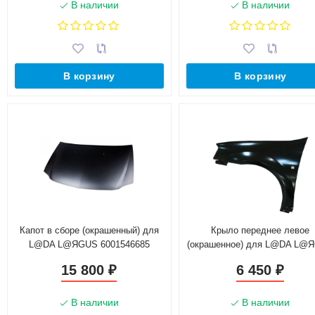
В наличии
В наличии
В корзину
В корзину
Капот в сборе (окрашенный) для
Крыло переднее левое
L@DA L@ЯGUS 6001546685
(окрашенное) для L@DA L@
(Тайвань)
6001549971+ (Тайвань)
15 800
6 450
₽
₽
В наличии
В наличии