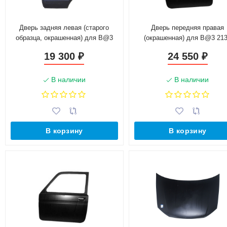
Дверь задняя левая (старого
Дверь передняя правая
образца, окрашенная) для B@3
(окрашенная) для B@3 21
2123 "Chevrolet Niv@" (21230-
"L@DA 4x4" (21310-610000
19 300
24 550
₽
₽
6200015-70)
В наличии
В наличии
В корзину
В корзину