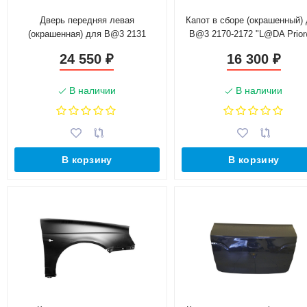
Дверь передняя левая
Капот в сборе (окрашенный)
(окрашенная) для B@3 2131
B@3 2170-2172 "L@DA Prio
"L@DA 4x4" (21310-6100000)
(21700-8402010-01) г. Набере
24 550
16 300
₽
₽
Челны
В наличии
В наличии
В корзину
В корзину