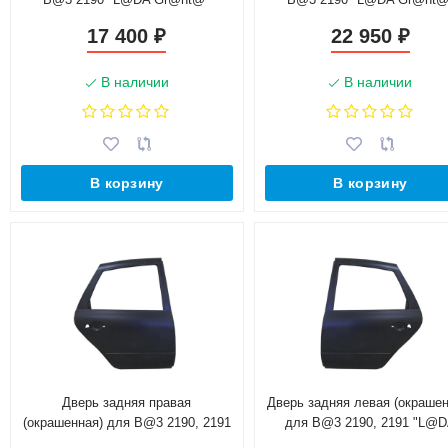
(21900-8402010-00) г. Тольятти
(21900-8402011-00) г. Набере
17 400
22 950
₽
₽
Челны
В наличии
В наличии
В корзину
В корзину
Дверь задняя правая
Дверь задняя левая (окрашен
(окрашенная) для B@3 2190, 2191
для B@3 2190, 2191 "L@
"L@DA Gr@nt@" (21910-6200014-
Gr@nt@" (21910-6200015-0