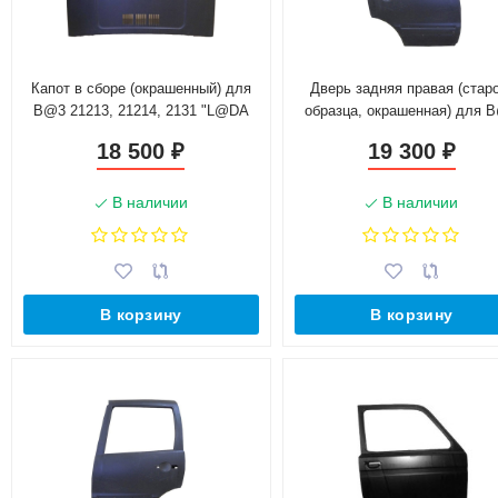
Капот в сборе (окрашенный) для
Дверь задняя правая (стар
B@3 21213, 21214, 2131 "L@DA
образца, окрашенная) для 
4x4" (21213-8402010-00) г.
2123 "Chevrolet Niv@"(2123
18 500
19 300
₽
₽
Тольятти
6200014-70)
В наличии
В наличии
В корзину
В корзину