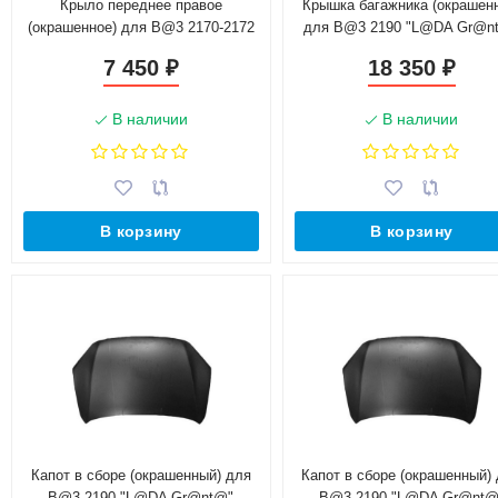
Крыло переднее правое
Крышка багажника (окрашен
(окрашенное) для B@3 2170-2172
для B@3 2190 "L@DA Gr@n
"L@DA Prior@" (21700-8403010-01)
21900-5604010-00
7 450
18 350
₽
₽
г. Набережные Челны
В наличии
В наличии
В корзину
В корзину
Капот в сборе (окрашенный) для
Капот в сборе (окрашенный)
B@3 2190 "L@DA Gr@nt@"
B@3 2190 "L@DA Gr@nt@