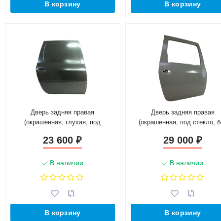
В корзину
В корзину
Дверь задняя правая
Дверь задняя правая
(окрашенная, глухая, под
(окрашенная, под стекло, б
молдинг) для L@DA L@ЯGUS
молдинга) для L@DA L@Я
23 600
29 000
₽
₽
821006680R
821008009R
В наличии
В наличии
В корзину
В корзину