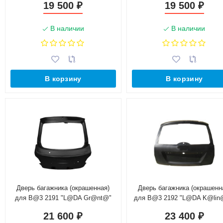
19 500
19 500
₽
₽
00)
В наличии
В наличии
В корзину
В корзину
Дверь багажника (окрашенная)
Дверь багажника (окрашенн
для B@3 2191 "L@DA Gr@nt@"
для B@3 2192 "L@DA K@lin
21910-6300020-00 с отверстием
21920-6300020-00
21 600
23 400
₽
₽
под стеклоочиститель